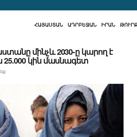
ՀԱՅԱՍՏԱՆ
ԱԴՐԲԵՋԱՆ
ԻՐԱՆ
ԹՈՒՐ
նստանը մինչև 2030-ը կարող է
ն 25.000 կին մասնագետ
ելք