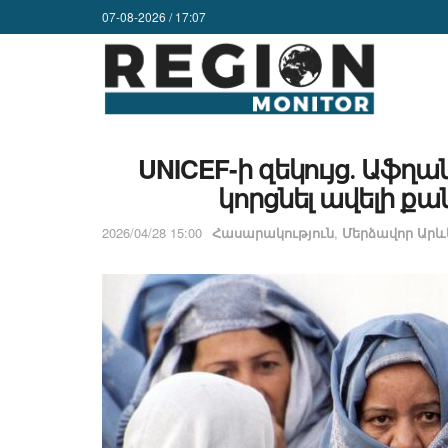
07-08-2026 / 17:07
UNICEF-ի զեկույց․ Աֆղա
կորցնել ավելի քա
2026/04/28 15:00
Հասարակություն
,
Մերձավոր Արև