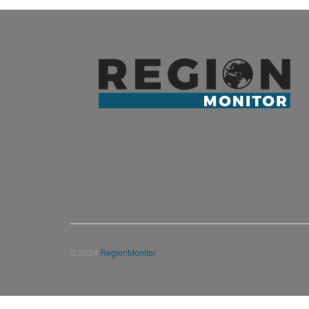
© 2024
RegionMonitor