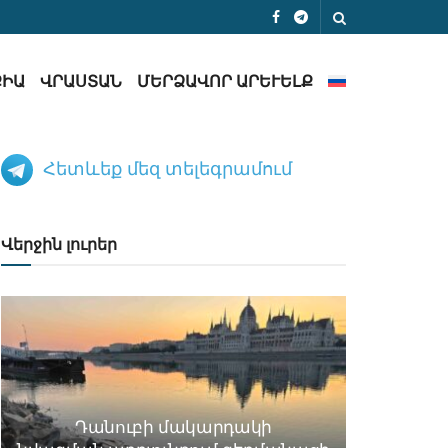
ՔԻԱ
ՎՐԱՍՏԱՆ
ՄԵՐՁԱՎՈՐ ԱՐԵՒԵԼՔ
Հետևեք մեզ տելեգրամում
Վերջին լուրեր
Դանուբի մակարդակի