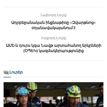
Նախորդ Լուրը
Ադրբեջանական ինքնաթիռը «Զվարթնոց»
օդանավակայանում է
Հաջորդ Lուրը
ԱՄԷ-ն դուրս կգա Նավթ արտահանող երկրների
(ՕՊԵԿ) կազմակերպությունից
Այլ
Լուրեր