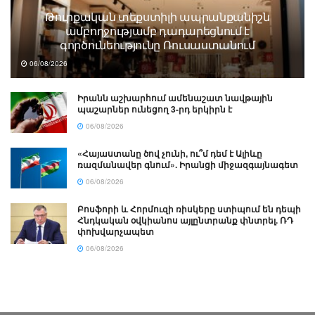
Թուրքական տեքստիլի ապրանքանիշն
ամբողջությամբ դադարեցնում է
գործունեությունը Ռուսաստանում
06/08/2026
Իրանն աշխարհում ամենաշատ նավթային
պաշարներ ունեցող 3-րդ երկիրն է
06/08/2026
«Հայաստանը ծով չունի, ու՞մ դեմ է Ալիևը
ռազմանավեր գնում». Իրանցի միջազգայնագետ
06/08/2026
Բոսֆորի և Հորմուզի ռիսկերը ստիպում են դեպի
Հնդկական օվկիանոս այլընտրանք փնտրել. ՌԴ
փոխվարչապետ
06/08/2026