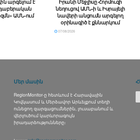
ն արգելում է
Իրանի Մեջլիսը Հորմուզի
նդաբերական
նեղուցով ԱՄՆ-ի և Իսրայելի
զմն» ԱՄՆ-ում
նավերի անցումն արգելող
օրինագիծ է քննարկում
07/08/2026
Մեր մասին
Հ
RegionMonitor-ը հետևում է Հարավային
Կովկասում և Մերձավոր Արևելքում տեղի
ունեցող զարգացումներին, լուսաբանում և
վերլուծում կարևորագույն
իրադարձությունները։