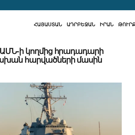
ՀԱՅԱՍՏԱՆ
ԱԴՐԲԵՋԱՆ
ԻՐԱՆ
ԹՈՒՐ
 ԱՄՆ-ի կողմից հրադադարի
խան հարվածների մասին