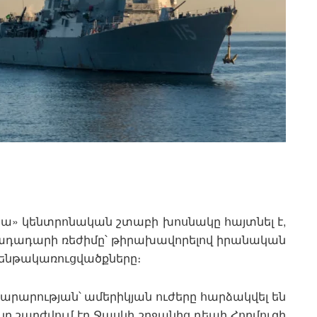
իա» կենտրոնական շտաբի խոսնակը հայտնել է,
րադադարի ռեժիմը՝ թիրախավորելով իրանական
ենթակառուցվածքները։
արության՝ ամերիկյան ուժերը հարձակվել են
կը շարժվում էր Ջասկի շրջանից դեպի Հորմուզի