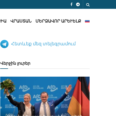
ՔԻԱ
ՎՐԱՍՏԱՆ
ՄԵՐՁԱՎՈՐ ԱՐԵՒԵԼՔ
Հետևեք մեզ տելեգրամում
Վերջին լուրեր