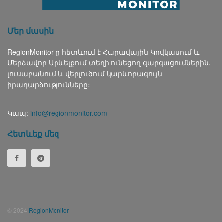
Մեր մասին
RegionMonitor-ը հետևում է Հարավային Կովկասում և
Մերձավոր Արևելքում տեղի ունեցող զարգացումներին,
լուսաբանում և վերլուծում կարևորագույն
իրադարձությունները։
Կապ:
info@regionmonitor.com
Հետևեք մեզ
© 2024
RegionMonitor