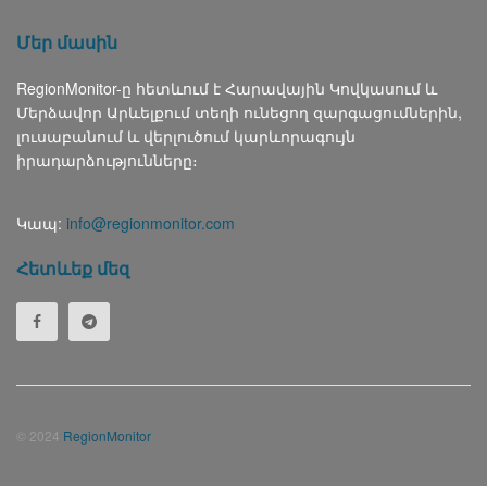
Մեր մասին
RegionMonitor-ը հետևում է Հարավային Կովկասում և
Մերձավոր Արևելքում տեղի ունեցող զարգացումներին,
լուսաբանում և վերլուծում կարևորագույն
իրադարձությունները։
Կապ:
info@regionmonitor.com
Հետևեք մեզ
© 2024
RegionMonitor