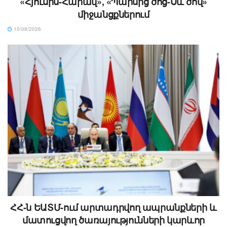
«Հյուսիս-Հարավ», «Պարսից ծոց-Սև ծով»
միջանցքներում
10/08/2026
ՀՀ-ն ԵԱՏՄ-ում արտադրվող ապրանքների և
մատուցվող ծառայությունների կարևոր