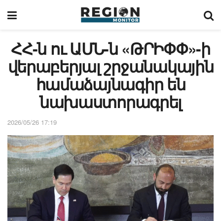
ՀՀ-ն ու ԱՄՆ-ն «ԹՐԻՓՓ»-ի
վերաբերյալ շրջանակային
համաձայնագիր են
նախաստորագրել
2026/05/26 17:19