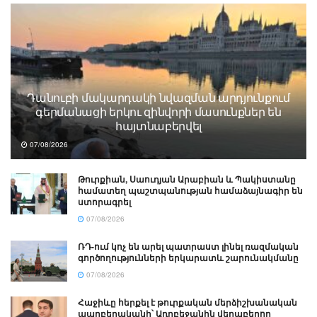
Դանուբի մակարդակի նվազման արդյունքում
գերմանացի երկու զինվորի մասունքներ են
հայտնաբերվել
07/08/2026
Թուրքիան, Սաուդյան Արաբիան և Պակիստանը
համատեղ պաշտպանության համաձայնագիր են
ստորագրել
07/08/2026
ՌԴ-ում կոչ են արել պատրաստ լինել ռազմական
գործողությունների երկարատև շարունակմանը
07/08/2026
Հաջիևը հերքել է թուրքական մերձիշխանական
պարբերականի՝ Ադրբեջանին վերաբերող