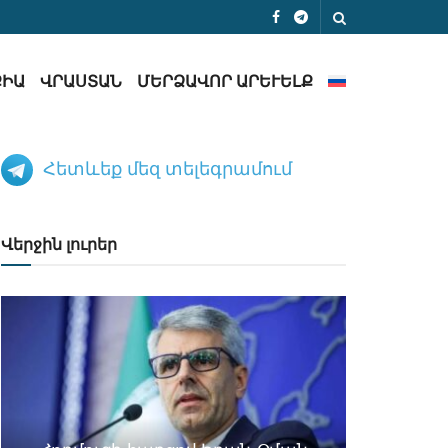
ՔԻԱ
ՎՐԱՍՏԱՆ
ՄԵՐՁԱՎՈՐ ԱՐԵՒԵԼՔ
Հետևեք մեզ տելեգրամում
Վերջին լուրեր