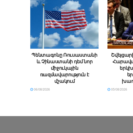
Պենտագոնը Ռուսաստանի
Շվեյցար
և Չինաստանի դեմ նոր
Հարավա
միջուկային
երկխ
ռազմավարություն է
ե
մշակում
խաղ
06/08/2026
05/08/2026