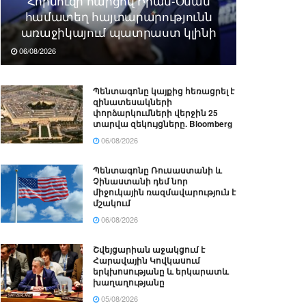
Հորմուզի հարցով Իրան-Օման
համատեղ հայտարարությունն
առաջիկայում պատրաստ կլինի
06/08/2026
Պենտագոնը կայքից հեռացրել է
զինատեսակների
փորձարկումների վերջին 25
տարվա զեկույցները. Bloomberg
06/08/2026
Պենտագոնը Ռուսաստանի և
Չինաստանի դեմ նոր
միջուկային ռազմավարություն է
մշակում
06/08/2026
Շվեյցարիան աջակցում է
Հարավային Կովկասում
երկխոսությանը և երկարատև
խաղաղությանը
05/08/2026