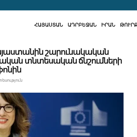
ՀԱՅԱՍՏԱՆ
ԱԴՐԲԵՋԱՆ
ԻՐԱՆ
ԹՈՒՐ
Հայաստանին շարունակական
սական տնտեսական ճնշումների
ֆոնին
տեսություն