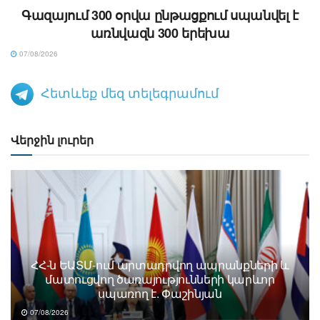
Գազայում 300 օրվա ընթացքում սպանվել է
առնվազն 300 երեխա
07/08/2026
Հետևեք մեզ տելեգրամում
Վերջին լուրեր
ՀՀ-ն ԵԱՏՄ-ում արտադրվող ապրանքների և
մատուցվող ծառայությունների կարևոր
սպառող է. Փաշինյան
07/08/2026