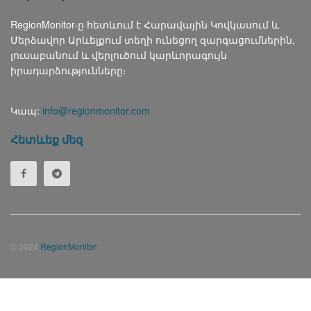
RegionMonitor-ը հետևում է Հարավային Կովկասում և
Մերձավոր Արևելքում տեղի ունեցող զարգացումներին,
լուսաբանում և վերլուծում կարևորագույն
իրադարձությունները։
Կապ:
info@regionmonitor.com
Հետևեք մեզ
© 2024
RegionMonitor
Русский
(
Russian
)