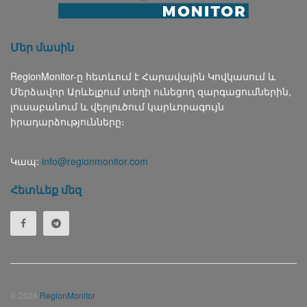
Մեր մասին
RegionMonitor-ը հետևում է Հարավային Կովկասում և
Մերձավոր Արևելքում տեղի ունեցող զարգացումներին,
լուսաբանում և վերլուծում կարևորագույն
իրադարձությունները։
Կապ:
info@regionmonitor.com
Հետևեք մեզ
© 2024
RegionMonitor