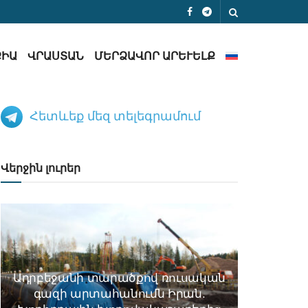
ՔԻԱ
ՎՐԱՍՏԱՆ
ՄԵՐՁԱՎՈՐ ԱՐԵՒԵԼՔ
Հետևեք մեզ տելեգրամում
Վերջին լուրեր
Ադրբեջանի տարածքով ռուսական
գազի արտահանումն Իրան.