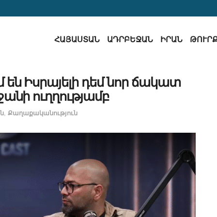
ՀԱՅԱՍՏԱՆ
ԱԴՐԲԵՋԱՆ
ԻՐԱՆ
ԹՈՒՐ
են Իսրայելի դեմ նոր ճակատ
ջանի ուղղությամբ
ն
,
Քաղաքականություն