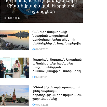
Խորհրդային խողովակաշարերից
մինչև եվրասիական էներգետիկ
միջանցքներ
08/08/2026
Դանուբի մակարդակի
նվազման արդյունքում
գերմանացի երկու զինվորի
մասունքներ են հայտնաբերվել
07/08/2026
Թուրքիան, Սաուդյան Արաբիան
և Պակիստանը համատեղ
պաշտպանության
համաձայնագիր են ստորագրել
07/08/2026
ՌԴ-ում կոչ են արել պատրաստ
լինել ռազմական
գործողությունների երկարատև
շարունակմանը
07/08/2026