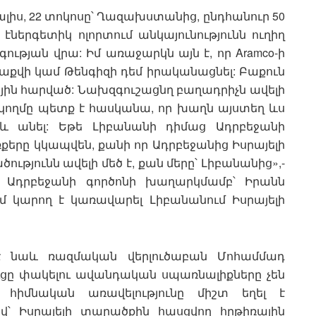
գալիս, 22 տոկոսը՝ Ղազախստանից, ընդհանուր 50
էներգետիկ ոլորտում անկայունությունն ուղիղ
ության վրա: Իմ առաջարկն այն է, որ Aramco-ի
 Բաքվի կամ Թենգիզի դեմ իրականացնել: Բաքուն
ային հարված: Նախզգուշացնղ բաղադրիչն ավելի
ս կողմը պետք է հասկանա, որ խաղն այստեղ ևս
եթև անել: Եթե Լիբանանի դիմաց Ադրբեջանի
քերը կկապվեն, քանի որ Ադրբեջանից Իսրայելի
յունն ավելի մեծ է, քան մերը՝ Լիբանանից»,-
՝ Ադրբեջանի գործոնի խաղարկմամբ՝ Իրանն
 կարող է կառավարել Լիբանանում Իսրայելի
 է նաև ռազմական վերլուծաբան Մոհամմադ
ղուցը փակելու ավանդական սպառնալիքները չեն
 հիմնական առավելությունը միշտ եղել է
վ՝ Իսրայելի տարածքին հասցվող հրթիռային