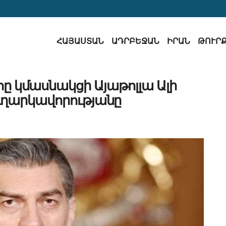
ՀԱՅԱՍՏԱՆ
ԱԴՐԲԵՋԱՆ
ԻՐԱՆ
ԹՈՒՐ
կմասնակցի Այաթոլլա Ալի
ւղարկավորությանը