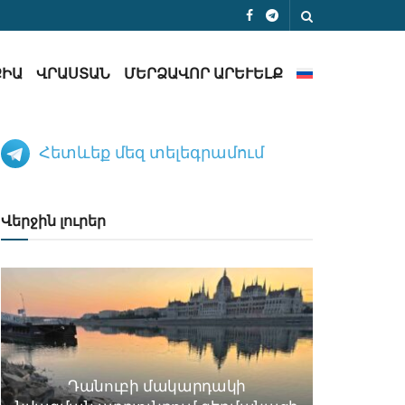
ՔԻԱ
ՎՐԱՍՏԱՆ
ՄԵՐՁԱՎՈՐ ԱՐԵՒԵԼՔ
Հետևեք մեզ տելեգրամում
Վերջին լուրեր
Դանուբի մակարդակի