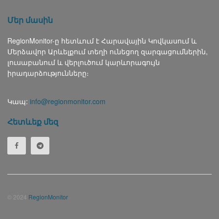
Մեր մասին
RegionMonitor-ը հետևում է Հարավային Կովկասում և
Մերձավոր Արևելքում տեղի ունեցող զարգացումներին,
լուսաբանում և վերլուծում կարևորագույն
իրադարձությունները։
Կապ:
info@regionmonitor.com
Հետևեք մեզ
© 2024
RegionMonitor