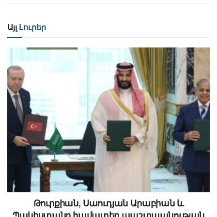
Այլ
Լուրեր
Թուրքիան, Սաուդյան Արաբիան և
Պակիստանը համատեղ պաշտպանության