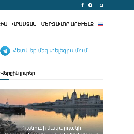
ՔԻԱ
ՎՐԱՍՏԱՆ
ՄԵՐՁԱՎՈՐ ԱՐԵՒԵԼՔ
Հետևեք մեզ տելեգրամում
Վերջին լուրեր
Դանուբի մակարդակի