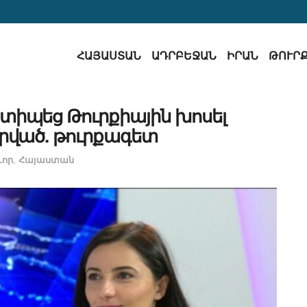
ՀԱՅԱՍՏԱՆ
ԱԴՐԲԵՋԱՆ
ԻՐԱՆ
ԹՈՒՐ
տիպեց Թուրքիային խոսել
րված. թուրքագետ
որ
,
Հայաստան