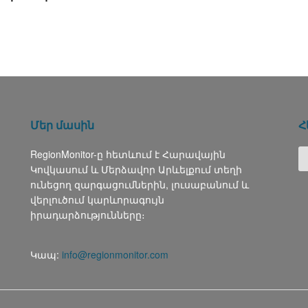
Մեր մասին
Հ
RegionMonitor-ը հետևում է Հարավային
Կովկասում և Մերձավոր Արևելքում տեղի
ունեցող զարգացումներին, լուսաբանում և
վերլուծում կարևորագույն
իրադարձությունները։
Կապ:
info@regionmonitor.com