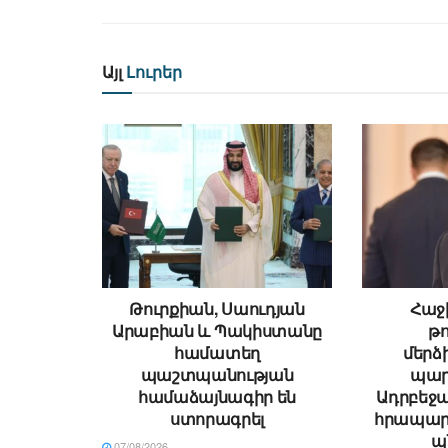
Այլ
Լուրեր
Թուրքիան, Սաուդյան
Հաջի
Արաբիան և Պակիստանը
թ
համատեղ
մեր
պաշտպանության
պար
համաձայնագիր են
Ադրբեջա
ստորագրել
հրապար
պ
07/08/2026