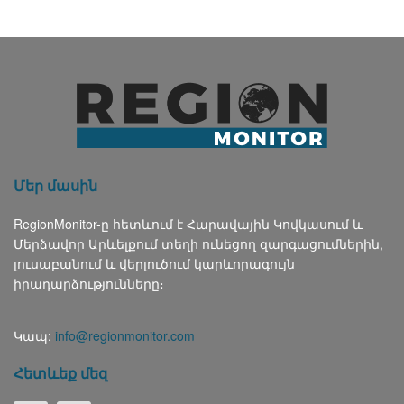
Մեր մասին
RegionMonitor-ը հետևում է Հարավային Կովկասում և
Մերձավոր Արևելքում տեղի ունեցող զարգացումներին,
լուսաբանում և վերլուծում կարևորագույն
իրադարձությունները։
Կապ:
info@regionmonitor.com
Հետևեք մեզ