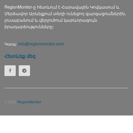
RegionMonitor-ը հետևում է Հարավային Կովկասում և
Մերձավոր Արևելքում տեղի ունեցող զարգացումներին,
լուսաբանում և վերլուծում կարևորագույն
իրադարձությունները։
Կապ:
info@regionmonitor.com
Հետևեք մեզ
© 2024
RegionMonitor
Русский
(
Russian
)