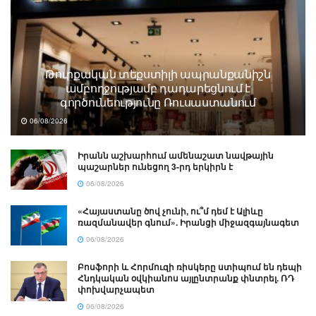
Թուրքական տեքստիլի ապրանքանիշն
ամբողջությամբ դադարեցնում է
գործունեությունը Ռուսաստանում
06/08/2026
Իրանն աշխարհում ամենաշատ նավթային
պաշարներ ունեցող 3-րդ երկիրն է
06/08/2026
«Հայաստանը ծով չունի, ու՞մ դեմ է Ալիևը
ռազմանավեր գնում». Իրանցի միջազգայնագետ
06/08/2026
Բոսֆորի և Հորմուզի ռիսկերը ստիպում են դեպի
Հնդկական օվկիանոս այլընտրանք փնտրել. ՌԴ
փոխվարչապետ
06/08/2026