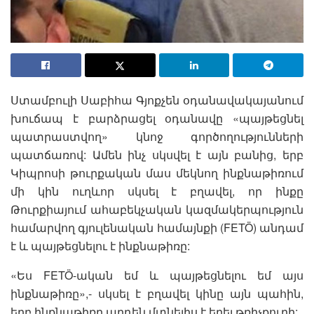
Ստամբուլի Սաբիհա Գյոքչեն օդանավակայանում
խուճապ է բարձրացել օդանավը «պայթեցնել
պատրաստվող» կնոջ գործողությունների
պատճառով: Ամեն ինչ սկսվել է այն բանից, երբ
Կիպրոսի թուրքական մաս մեկնող ինքնաթիռում
մի կին ուղևոր սկսել է բղավել, որ ինքը
Թուրքիայում ահաբեկչական կազմակերպություն
համարվող գյուլենական համայնքի (FETÖ) անդամ
է և պայթեցնելու է ինքնաթիռը:
«Ես FETÖ-ական եմ և պայթեցնելու եմ այս
ինքնաթիռը»,- սկսել է բղավել կինը այն պահին,
երբ ինքնաթիռը արդեն մտնելիս է եղել թռիչքուղի: