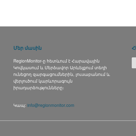
Մեր մասին
Հ
RegionMonitor-ը հետևում է Հարավային
Կովկասում և Մերձավոր Արևելքում տեղի
ունեցող զարգացումներին, լուսաբանում և
վերլուծում կարևորագույն
իրադարձությունները։
Կապ:
info@regionmonitor.com