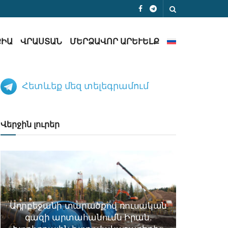
ՔԻԱ
ՎՐԱՍՏԱՆ
ՄԵՐՁԱՎՈՐ ԱՐԵՒԵԼՔ
Հետևեք մեզ տելեգրամում
Վերջին լուրեր
Ադրբեջանի տարածքով ռուսական
գազի արտահանումն Իրան.