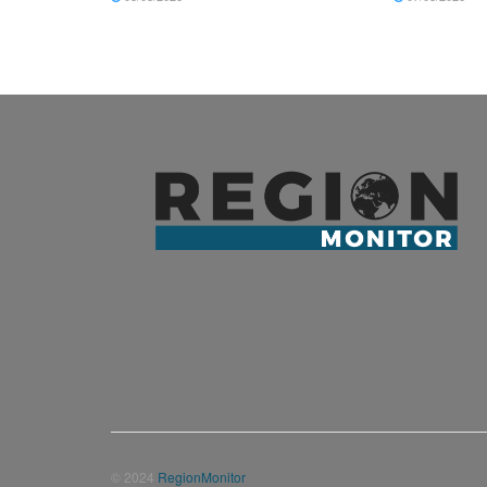
© 2024
RegionMonitor