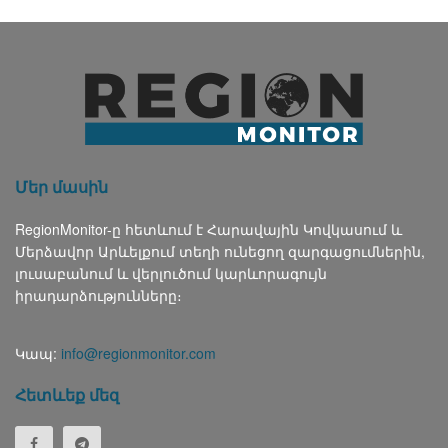
Մեր մասին
RegionMonitor-ը հետևում է Հարավային Կովկասում և
Մերձավոր Արևելքում տեղի ունեցող զարգացումներին,
լուսաբանում և վերլուծում կարևորագույն
իրադարձությունները։
Կապ:
info@regionmonitor.com
Հետևեք մեզ