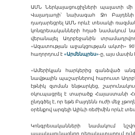
ԱՄՆ Ներկայացուցիչների պալատի մի
Վալադաոյի՝ նախագահ Ջո Բայդենի 
դադարեցրել ԱՄՆ որևէ տեսակի ռազմակա
կոնգրեսականների հղած նամակում ն
վերանայել Ադրբեջանին տրամադրվ
«Ազատության աջակցության ակտի» 907-
հաղորդում է
«Արմենպրես»
-ը, այս մասի
«Ամերիկյան հարկերից գանձված անգ
նավթային պաշարներով հարուստ Ադրբեջ
էթնիկ զտման ենթարկեց, շարունակու
օկուպացրել է տարածք Հայաստանի Հա
ընդգծել է, որ եթե Բայդենն ուժի մեջ չթ
օրենքով արգելի Ալիևի ռեժիմին որևէ տե
Կոնգրեսականների նամակում նշվ
ապակայունացնող դերակատարում ունե