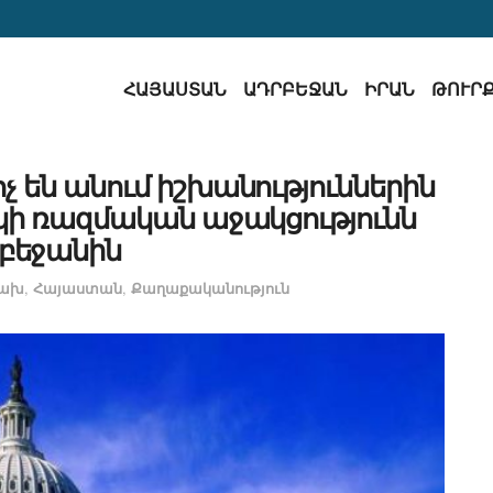
ՀԱՅԱՍՏԱՆ
ԱԴՐԲԵՋԱՆ
ԻՐԱՆ
ԹՈՒՐ
 են անում իշխանություններին
կի ռազմական աջակցությունն
բեջանին
ցախ
,
Հայաստան
,
Քաղաքականություն