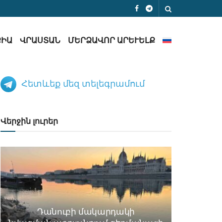
ՔԻԱ
ՎՐԱՍՏԱՆ
ՄԵՐՁԱՎՈՐ ԱՐԵՒԵԼՔ
Հետևեք մեզ տելեգրամում
Վերջին լուրեր
Դանուբի մակարդակի