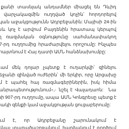
 քանի տասնյակ անդամներ միացել են Դևիդ
վարչակազմին ուղղված կոչին՝ հորդորելով
ն աջակցությունն Ադրբեջանին: Մայիսի 24-ին
աև կոչ է արվում Բայդենին հրատապ կերպով
ող ռազմական օգնությունը սահմանափակող
րդ ուղղումից հրաժարվելու որոշումը: Ինչպես
ն հայտնում է Հայ դատի ԱՄՆ հանձնախումբը:
ամ մեկ դոլար չպետք է ուղարկվի՝ զինելու
անի զինված ուժերին՝ մի երկիր, որը Արցախը
մ է պահել հայ ռազմագերիներին, իսկ հիմա
նրապետությունում»,- նշել է Վալադաոն: Նա
ողնի 907-րդ ուղղումը, ապա ԱՄՆ Կոնգրեսը պետք է
սակի զենքի կամ աջակցության ցուցաբերումը:
ում է, որ Ադրբեջանը շարունակում է
նալ տարածաշրջանում, հարձակում է գործում