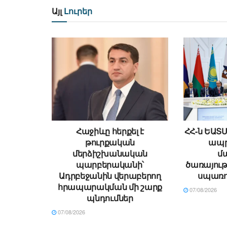
Այլ
Լուրեր
Հաջիևը հերքել է
ՀՀ-ն ԵԱՏ
թուրքական
ապր
մերձիշխանական
մ
պարբերականի՝
ծառայութ
Ադրբեջանին վերաբերող
սպառո
հրապարակման մի շարք
07/08/2026
պնդումներ
07/08/2026