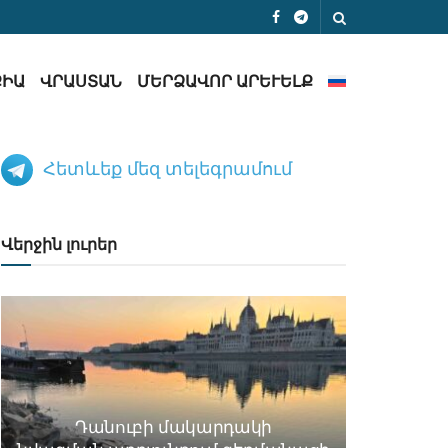
ՔԻԱ
ՎՐԱՍՏԱՆ
ՄԵՐՁԱՎՈՐ ԱՐԵՒԵԼՔ
Հետևեք մեզ տելեգրամում
Վերջին լուրեր
Դանուբի մակարդակի