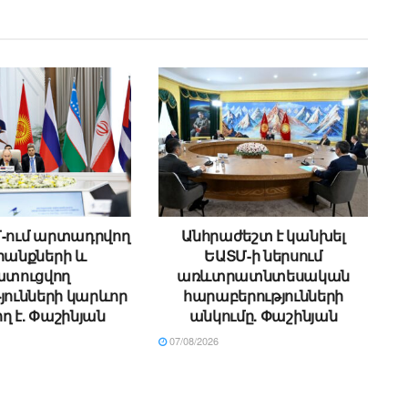
Մ-ում արտադրվող
Անհրաժեշտ է կանխել
անքների և
ԵԱՏՄ-ի ներսում
ատուցվող
առևտրատնտեսական
յունների կարևոր
հարաբերությունների
ղ է. Փաշինյան
անկումը. Փաշինյան
07/08/2026