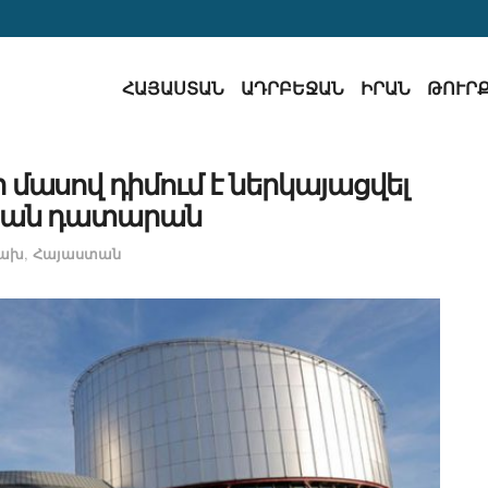
ՀԱՅԱՍՏԱՆ
ԱԴՐԲԵՋԱՆ
ԻՐԱՆ
ԹՈՒՐ
 մասով դիմում է ներկայացվել
կան դատարան
ցախ
,
Հայաստան