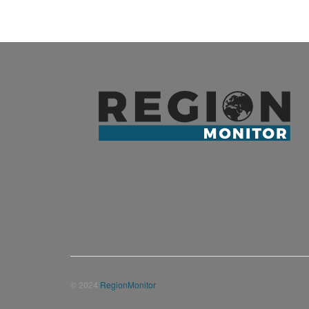
© 2024
RegionMonitor