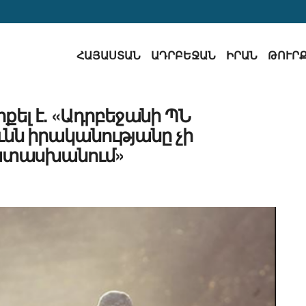
ՀԱՅԱՍՏԱՆ
ԱԴՐԲԵՋԱՆ
ԻՐԱՆ
ԹՈՒՐ
քել է. «Ադրբեջանի ՊՆ
նն իրականությանը չի
տասխանում»