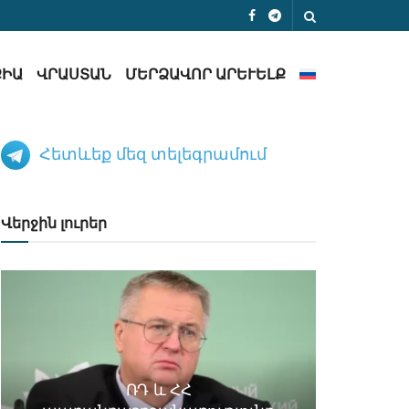
ՔԻԱ
ՎՐԱՍՏԱՆ
ՄԵՐՁԱՎՈՐ ԱՐԵՒԵԼՔ
Հետևեք մեզ տելեգրամում
Վերջին լուրեր
ՌԴ և ՀՀ