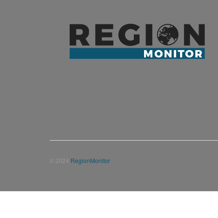
© 2024
RegionMonitor