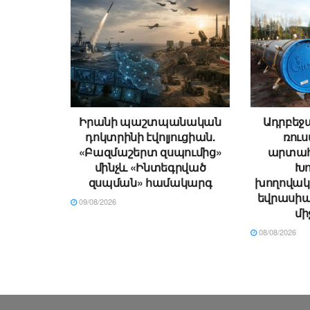
Իրանի պաշտպանական
Ադրբեջ
դոկտրինի էվոլյուցիան.
ռու
«Բազմաշերտ զսպումից»
արտահ
մինչև «Ինտեգրված
Խո
զսպման» համակարգ
խողովակ
եվրասիա
09/08/2026
մի
08/08/2026