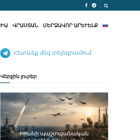
ՔԻԱ
ՎՐԱՍՏԱՆ
ՄԵՐՁԱՎՈՐ ԱՐԵՒԵԼՔ
Հետևեք մեզ տելեգրամում
Վերջին լուրեր
Իրանի պաշտպանական