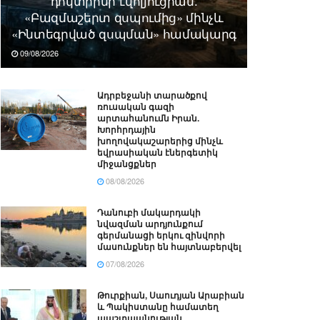
դոկտրինի էվոլյուցիան.
«Բազմաշերտ զսպումից» մինչև
«Ինտեգրված զսպման» համակարգ
09/08/2026
Ադրբեջանի տարածքով
ռուսական գազի
արտահանումն Իրան.
Խորհրդային
խողովակաշարերից մինչև
եվրասիական էներգետիկ
միջանցքներ
08/08/2026
Դանուբի մակարդակի
նվազման արդյունքում
գերմանացի երկու զինվորի
մասունքներ են հայտնաբերվել
07/08/2026
Թուրքիան, Սաուդյան Արաբիան
և Պակիստանը համատեղ
պաշտպանության