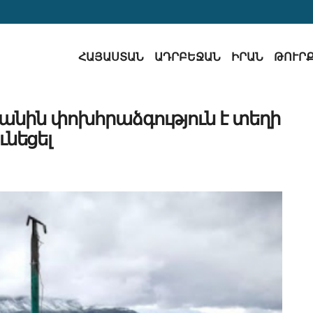
ՀԱՅԱՍՏԱՆ
ԱԴՐԲԵՋԱՆ
ԻՐԱՆ
ԹՈՒՐ
անին փոխհրաձգություն է տեղի
ւնեցել