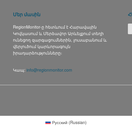
Մեր մասին
Հ
RegionMonitor-ը հետևում է Հարավային
Կովկասում և Մերձավոր Արևելքում տեղի
ունեցող զարգացումներին, լուսաբանում և
վերլուծում կարևորագույն
իրադարձությունները։
Կապ:
info@regionmonitor.com
Русский
(
Russian
)