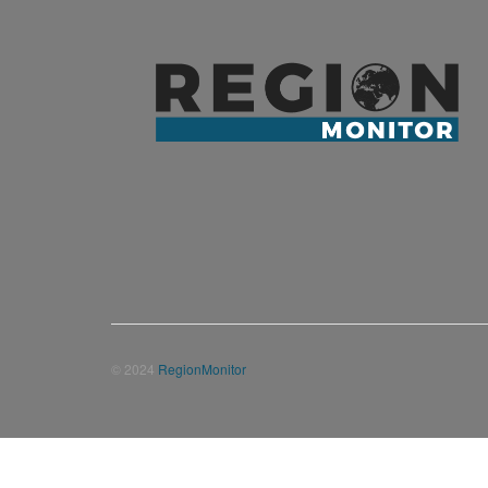
© 2024
RegionMonitor