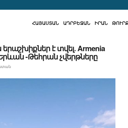
ՀԱՅԱՍՏԱՆ
ԱԴՐԲԵՋԱՆ
ԻՐԱՆ
ԹՈՒՐ
րաշխիքներ է տվել․ Armenia
է Երևան -Թեհրան չվերթները
ստան