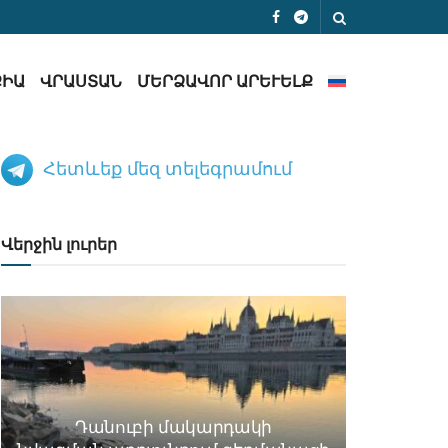
ՔԻԱ
ՎՐԱՍՏԱՆ
ՄԵՐՁԱՎՈՐ ԱՐԵՒԵԼՔ
Հետևեք մեզ տելեգրամում
Վերջին լուրեր
Դանուբի մակարդակի