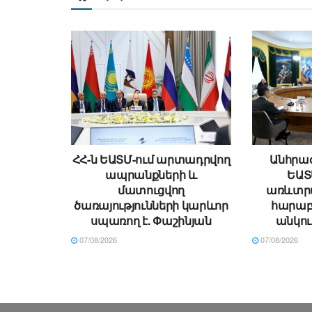
ՀՀ-ն ԵԱՏՄ-ում արտադրվող
Անհրաժ
ապրանքների և
ԵԱՏ
մատուցվող
առևտր
ծառայությունների կարևոր
հարաբե
սպառող է. Փաշինյան
անկու
07/08/2026
07/08/2026