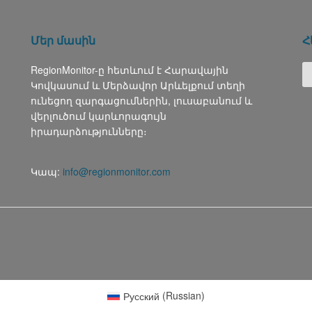
Մեր մասին
Հ
RegionMonitor-ը հետևում է Հարավային
Կովկասում և Մերձավոր Արևելքում տեղի
ունեցող զարգացումներին, լուսաբանում և
վերլուծում կարևորագույն
իրադարձությունները։
Կապ:
info@regionmonitor.com
Русский
(
Russian
)