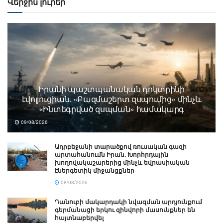
Վերջին լուրեր
Իրանի պաշտպանական դոկտրինի
էվոլյուցիան. «Բազմաշերտ զսպումից» մինչև
«Ինտեգրված զսպման» համակարգ
09/08/2026
Ադրբեջանի տարածքով ռուսական գազի
արտահանումն Իրան. Խորհրդային
խողովակաշարերից մինչև եվրասիական
էներգետիկ միջանցքներ
08/08/2026
Դանուբի մակարդակի նվազման արդյունքում
գերմանացի երկու զինվորի մասունքներ են
հայտնաբերվել