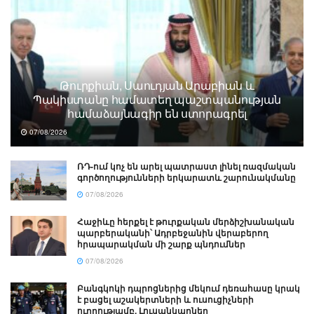
Թուրքիան, Սաուդյան Արաբիան և
Պակիստանը համատեղ պաշտպանության
համաձայնագիր են ստորագրել
07/08/2026
ՌԴ-ում կոչ են արել պատրաստ լինել ռազմական
գործողությունների երկարատև շարունակմանը
07/08/2026
Հաջիևը հերքել է թուրքական մերձիշխանական
պարբերականի՝ Ադրբեջանին վերաբերող
հրապարակման մի շարք պնդումներ
07/08/2026
Բանգկոկի դպրոցներից մեկում դեռահասը կրակ
է բացել աշակերտների և ուսուցիչների
ուղղությամբ. Լուսանկարներ