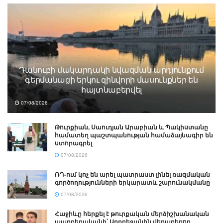
Դանուբի մակարդակի նվազման արդյունքում
գերմանացի երկու զինվորի մասունքներ են
հայտնաբերվել
07/08/2026
Թուրքիան, Սաուդյան Արաբիան և Պակիստանը
համատեղ պաշտպանության համաձայնագիր են
ստորագրել
07/08/2026
ՌԴ-ում կոչ են արել պատրաստ լինել ռազմական
գործողությունների երկարատև շարունակմանը
07/08/2026
Հաջիևը հերքել է թուրքական մերձիշխանական
պարբերականի՝ Ադրբեջանին վերաբերող