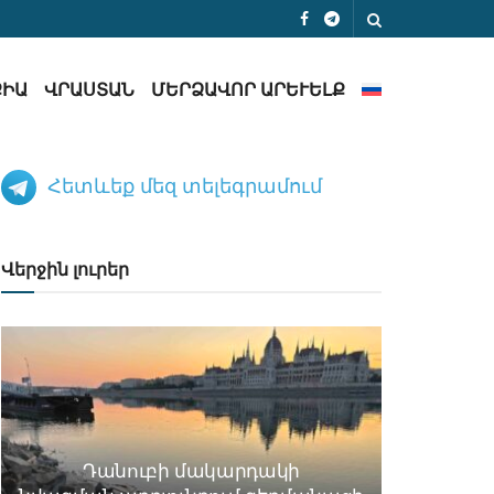
ՔԻԱ
ՎՐԱՍՏԱՆ
ՄԵՐՁԱՎՈՐ ԱՐԵՒԵԼՔ
Հետևեք մեզ տելեգրամում
Վերջին լուրեր
Դանուբի մակարդակի