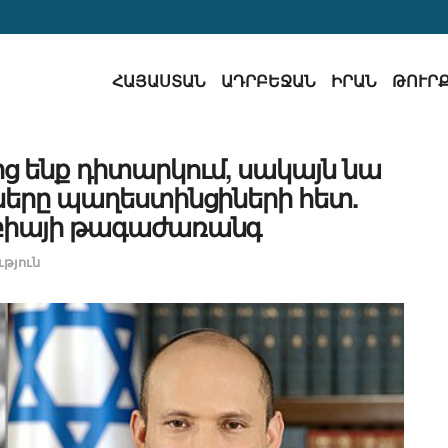
ՀԱՅԱՍՏԱՆ
ԱԴՐԲԵՋԱՆ
ԻՐԱՆ
ԹՈՒՐ
ց ենք դիտարկում, սակայն նա
րները պաղեստինցիների հետ.
բիայի թագաժառանգ
թյուն