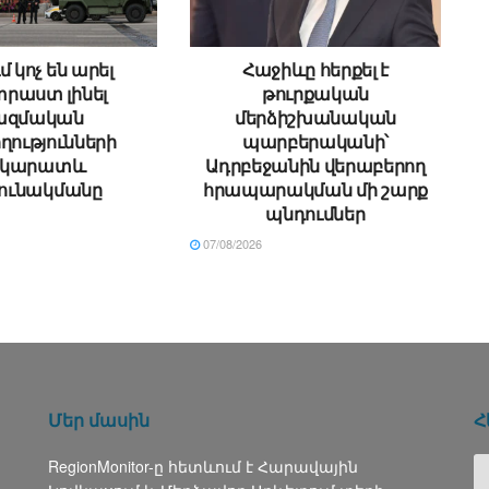
մ կոչ են արել
Հաջիևը հերքել է
րաստ լինել
թուրքական
ազմական
մերձիշխանական
ղությունների
պարբերականի՝
րկարատև
Ադրբեջանին վերաբերող
ունակմանը
հրապարակման մի շարք
պնդումներ
07/08/2026
Մեր մասին
Հ
RegionMonitor-ը հետևում է Հարավային