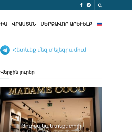
ՔԻԱ
ՎՐԱՍՏԱՆ
ՄԵՐՁԱՎՈՐ ԱՐԵՒԵԼՔ
Հետևեք մեզ տելեգրամում
Վերջին լուրեր
Թուրքական տեքստիլի