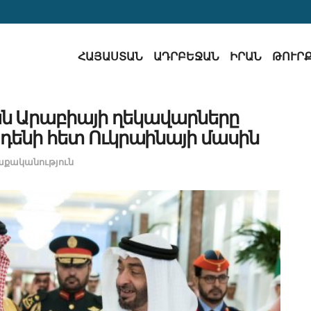
ՀԱՅԱՍՏԱՆ
ԱԴՐԲԵՋԱՆ
ԻՐԱՆ
ԹՈՒՐ
ան Արաբիայի ղեկավարները
յդենի հետ Ուկրաինայի մասին
քականություն