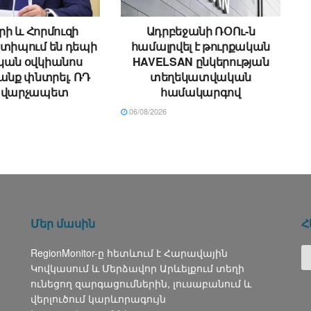
րի և Հորմուզի
Ադրբեջանի ՌՕՈւ-ն
ստիպում են դեպի
համալրվել է թուրքական
կան օվկիանոս
HAVELSAN ընկերության
անք փնտրել. ՌԴ
տեղեկատվական
վարչապետ
համակարգով
06/08/2026
Մեր մասին
Հ
RegionMonitor-ը հետևում է Հարավային
Կովկասում և Մերձավոր Արևելքում տեղի
ունեցող զարգացումներին, լուսաբանում և
վերլուծում կարևորագույն