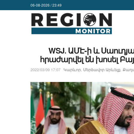
06-08-2026 / 23:49
WSJ․ ԱՄԷ-ի և Սաուդյ
հրաժարվել են խոսել Բա
2022/03/09 17:07
Կարևոր
,
Մերձավոր Արևելք
,
Քաղա