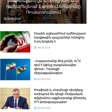
ապրանքանիշն ամբողջությամբ
դադարեցնում է գործունեությունը
Ռուսաստանում
06/08/2026
Իրանն աշխարհում ամենաշատ
նավթային պաշարներ ունեցող
3-րդ երկիրն է
06/08/2026
«Հայաստանը ծով չունի, ու՞մ
դեմ է Ալիևը ռազմանավեր
գնում». Իրանցի
միջազգայնագետ
06/08/2026
Բոսֆորի և Հորմուզի ռիսկերը
ստիպում են դեպի Հնդկական
օվկիանոս այլընտրանք փնտրել.
ՌԴ փոխվարչապետ
06/08/2026