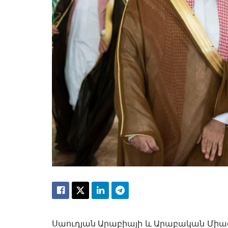
Սաուդյան Արաբիայի և Արաբական Միացյ