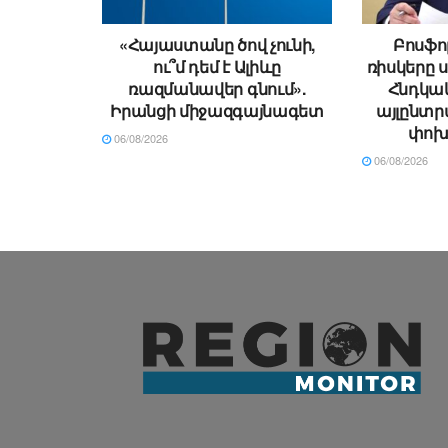
«Հայաստանը ծով չունի,
Բոսֆո
ու՞մ դեմ է Ալիևը
ռիսկերը 
ռազմանավեր գնում».
Հնդկա
Իրանցի միջազգայնագետ
այլընտր
փոխ
06/08/2026
06/08/2026