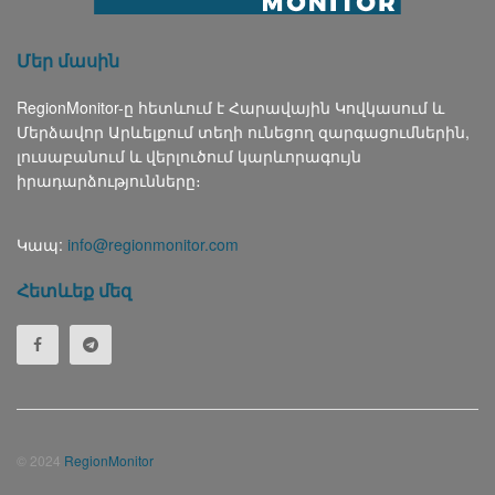
Մեր մասին
RegionMonitor-ը հետևում է Հարավային Կովկասում և
Մերձավոր Արևելքում տեղի ունեցող զարգացումներին,
լուսաբանում և վերլուծում կարևորագույն
իրադարձությունները։
Կապ:
info@regionmonitor.com
Հետևեք մեզ
© 2024
RegionMonitor