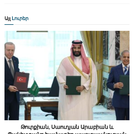
Այլ
Լուրեր
Թուրքիան, Սաուդյան Արաբիան և