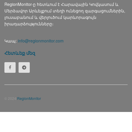
RegionMonitor-ը հետևում է Հարավային Կովկասում և
Մերձավոր Արևելքում տեղի ունեցող զարգացումներին,
լուսաբանում և վերլուծում կարևորագույն
իրադարձությունները։
Կապ:
info@regionmonitor.com
Հետևեք մեզ
© 2024
RegionMonitor
Русский
(
Russian
)