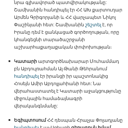
նրա գլխավորած պատվիրակությանը:
Շամխանին հանդիպել էր ՀՀ ԱԽ քարտուղար
Արմեն Գրիգորյանի և ՀՀ վարչապետ Նիկոլ
Փաշինյանի հետ: Շամխանին
շեշտել
է, որ
Իրանը դեմ է ցանկացած գործողության, որը
կհանգեցնի տարածաշրջանի
աշխարհաքաղաքական փոփոխության։
Կատարի
արտգործնախարար Մուհամմադ
բն Աբդուլռահման Ալ-Թանի Թեհրանում
հանդիպել
էր իրանցի իր պաշտոնակից
Հոսեյն Ամիր Աբդոլլահիանի հետ: Նա
վերահաստատել է Կատարի աջակցությունը
միջուկային համաձայնագրի
վերականգնմանը:
Եգիպտոսում
ՀՀ դեսպան Հրաչյա Փոլադյանը
հանդիպել
է ալ-Ազհարի
գերագույն իմամ