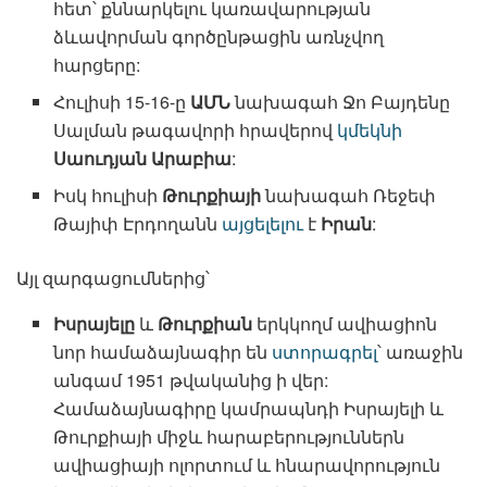
հետ՝ քննարկելու կառավարության
ձևավորման գործընթացին առնչվող
հարցերը:
Հուլիսի 15-16-ը
ԱՄՆ
նախագահ Ջո Բայդենը
Սալման թագավորի հրավերով
կմեկնի
Սաուդյան Արաբիա
:
Իսկ հուլիսի
Թուրքիայի
նախագահ Ռեջեփ
Թայիփ Էրդողանն
այցելելու
է
Իրան
:
Այլ զարգացումներից՝
Իսրայելը
և
Թուրքիան
երկկողմ ավիացիոն
նոր համաձայնագիր են
ստորագրել
՝ առաջին
անգամ 1951 թվականից ի վեր:
Համաձայնագիրը կամրապնդի Իսրայելի և
Թուրքիայի միջև հարաբերություններն
ավիացիայի ոլորտում և հնարավորություն