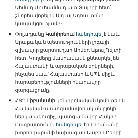
Ահմադ Մուհամմադ ատ-Տայիբի հետ՝
շնորհավորելով Այդ ալ-Ադհա տոնի
կապակցությամբ։
Փոլադյանը
Կահիրեում
հանդիպել
է նաև
Արաբական պետությունների լիգայի
գլխավոր քարտուղար Ահմեդ Աբուլ Ղեյտի
հետ։ Կողմերը մանրամասն քննարկել են
Հայաստանի և արաբական երկրների,
ինչպես նաև՝ Հայաստանի և ԱՊԼ միջև
հարաբերությունների հնարավոր
զարգացումը։
ՀՅԴ
Լիբանանի
կենտրոնական կոմիտեի և
Հայկական պատգամավորական բլոկի
ներկայացուցիչ, պատգամավոր Հակոբ
Բագրատունին
հանդիպել
էր Լիբանանի
խորհրդարանի նախագահ Նաբիհ Բերիի