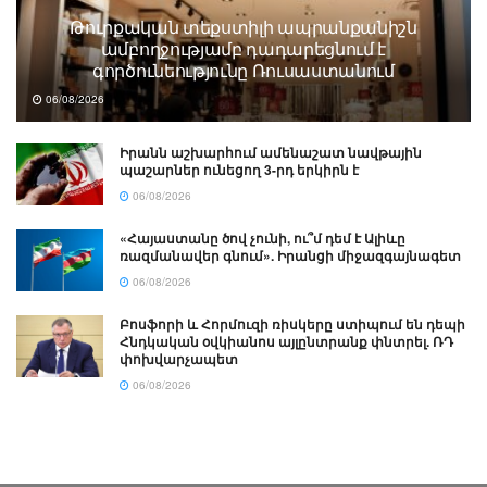
Թուրքական տեքստիլի ապրանքանիշն
ամբողջությամբ դադարեցնում է
գործունեությունը Ռուսաստանում
06/08/2026
Իրանն աշխարհում ամենաշատ նավթային
պաշարներ ունեցող 3-րդ երկիրն է
06/08/2026
«Հայաստանը ծով չունի, ու՞մ դեմ է Ալիևը
ռազմանավեր գնում». Իրանցի միջազգայնագետ
06/08/2026
Բոսֆորի և Հորմուզի ռիսկերը ստիպում են դեպի
Հնդկական օվկիանոս այլընտրանք փնտրել. ՌԴ
փոխվարչապետ
06/08/2026