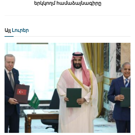
երկկողմ համաձայնագիրը
Այլ
Լուրեր