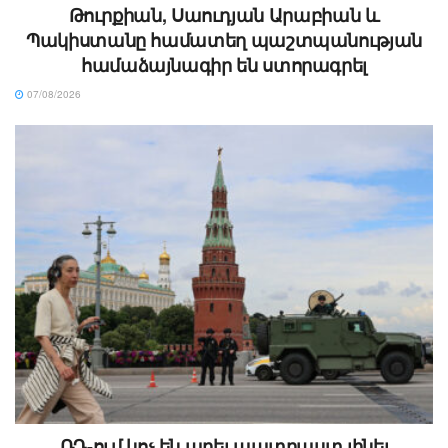
Թուրքիան, Սաուդյան Արաբիան և
Պակիստանը համատեղ պաշտպանության
համաձայնագիր են ստորագրել
07/08/2026
ՌԴ-ում կոչ են արել պատրաստ լինել