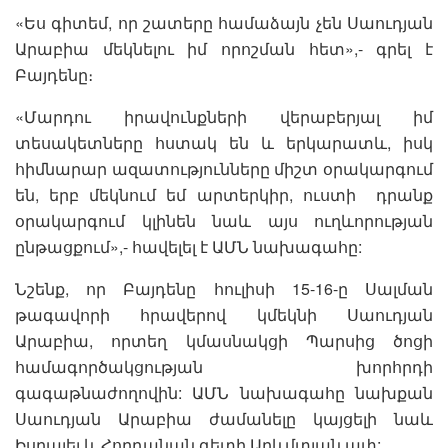
«Ես գիտեմ, որ շատերը համաձայն չեն Սաուդյան
Արաբիա մեկնելու իմ որոշման հետ»,- գրել է
Բայդենը։
«Մարդու իրավունքների վերաբերյալ իմ
տեսակետները հստակ են և երկարատև, իսկ
հիմնարար ազատությունները միշտ օրակարգում
են, երբ մեկնում եմ արտերկիր, ուստի դրանք
օրակարգում կլինեն նաև այս ուղևորության
ընթացքում»,- հավելել է ԱՄՆ նախագահը:
Նշենք, որ Բայդենը հուլիսի 15-16-ը Սալման
թագավորի հրավերով կմեկնի Սաուդյան
Արաբիա, որտեղ կմասնակցի Պարսից ծոցի
համագործակցության խորհրդի
գագաթնաժողովին: ԱՄՆ նախագահը նախքան
Սաուդյան Արաբիա ժամանելը կայցելի նաև
Իսրայել և Հորդանան գետի Արևմտյան ափ: