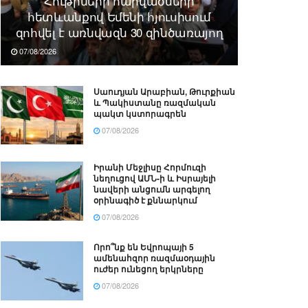
Հութիների հարվածների
հետևանքով Եմենի հյուսիսում
զոհվել է առնվազն 30 զինծառայող
07/08/2026
Սաուդյան Արաբիան, Թուրքիան
և Պակիստանը ռազմական
պակտ կստորագրեն
07/08/2026
Իրանի Մեջլիսը Հորմուզի
նեղուցով ԱՄՆ-ի և Իսրայելի
նավերի անցումն արգելող
օրինագիծ է քննարկում
07/08/2026
Որո՞նք են Եվրոպայի 5
ամենահզոր ռազմաօդային
ուժեր ունեցող երկրները
07/08/2026