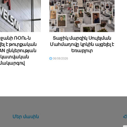
ջանի ՌՕՈւ-ն
Տաջիկ մարզիկ Սուլեյման
ել է թուրքական
Մահմադովը կրկին այցելել է
N ընկերության
Եռաբլուր
եկատվական
06/08/2026
մակարգով
Մեր մասին
Հ