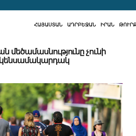
ՀԱՅԱՍՏԱՆ
ԱԴՐԲԵՋԱՆ
ԻՐԱՆ
ԹՈՒՐ
ն մեծամասնությունը չունի
 կենսամակարդակ