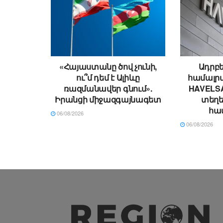
«Հայաստանը ծով չունի,
Ադրբե
ու՞մ դեմ է Ալիևը
համալրվ
ռազմանավեր գնում».
HAVELSA
Իրանցի միջազգայնագետ
տեղ
հա
06/08/2026
06/08/2026