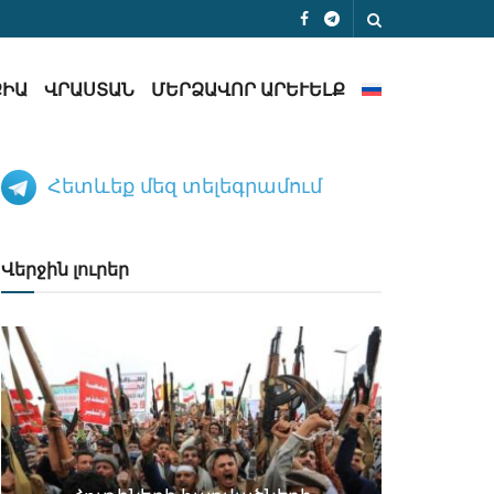
ՔԻԱ
ՎՐԱՍՏԱՆ
ՄԵՐՁԱՎՈՐ ԱՐԵՒԵԼՔ
Հետևեք մեզ տելեգրամում
Վերջին լուրեր