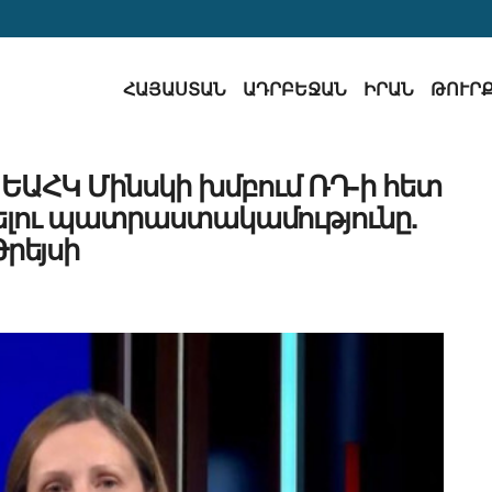
ՀԱՅԱՍՏԱՆ
ԱԴՐԲԵՋԱՆ
ԻՐԱՆ
ԹՈՒՐ
ԵԱՀԿ Մինսկի խմբում ՌԴ-ի հետ
լու պատրաստակամությունը.
Թրեյսի