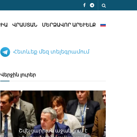
ՔԻԱ
ՎՐԱՍՏԱՆ
ՄԵՐՁԱՎՈՐ ԱՐԵՒԵԼՔ
Հետևեք մեզ տելեգրամում
Վերջին լուրեր
Շվեյցարիան աջակցում է