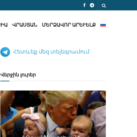
ՔԻԱ
ՎՐԱՍՏԱՆ
ՄԵՐՁԱՎՈՐ ԱՐԵՒԵԼՔ
Հետևեք մեզ տելեգրամում
Վերջին լուրեր