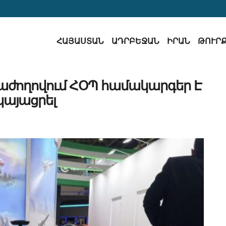
ՀԱՅԱՍՏԱՆ
ԱԴՐԲԵՋԱՆ
ԻՐԱՆ
ԹՈՒՐ
աժողովում ՀՕՊ համակարգեր Է
կայացրել