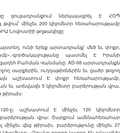
նը ցուցադրանքում ներկայացրել Է ՀՕՊ
դ թվում՝ մինչեւ 200 կիլոմետր հեռահարությամբ
 ՌԻԱ Նովոստիի թղթակիցը:
այստեղ, ունի երեք արտադրանք՝ մեծ եւ փոքր,
ամբ»,-գործակալությանը պատմել Է Իրանի
իզադեհ Բահման Վանմանը: AD-08 արտադրանքն
չող սարքերին, ուղղաթիռներին եւ ցածր թռչող
 այն աշխատում Է փոքր հեռահարությամբ,
ան եւ առնվազն 5 կիլոմետր բարձրության վրա,
ս թիրախ:
120-ը, աշխատում Է մինչեւ 120 կիլոմետր
ր բարձրության վրա: Շարքում ամենահեռահար
 մինչեւ վեց թիրախ, բարձրությունը մինչեւ 27
00 կիլոմետր: «Դրանք բոլորը կարող են ոչնչացնել