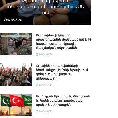
Թրամփն արգելում է
«ծննդաբերական տուրիզմն» ԱՄՆ-
ում
07/08/2026
Ուկրաինայի կողմից
պատերազմին մասնակցում է 16
հազար օտարերկրացի.
Ռազմական օմբուդսմեն
07/08/2026
Հութիների հարվածների
հետևանքով Եմենի հյուսիսում
զոհվել է առնվազն 30
զինծառայող
07/08/2026
Սաուդյան Արաբիան, Թուրքիան
և Պակիստանը ռազմական
պակտ կստորագրեն
07/08/2026