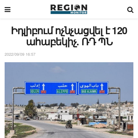
Իդլիբում ոչնչացվել է 120
ահաբեկիչ. ՌԴ ՊՆ
2022/09/09 16:57