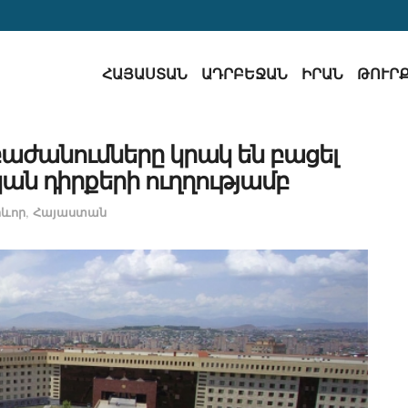
ՀԱՅԱՍՏԱՆ
ԱԴՐԲԵՋԱՆ
ԻՐԱՆ
ԹՈՒՐ
աժանումները կրակ են բացել
ն դիրքերի ուղղությամբ
ևոր
,
Հայաստան