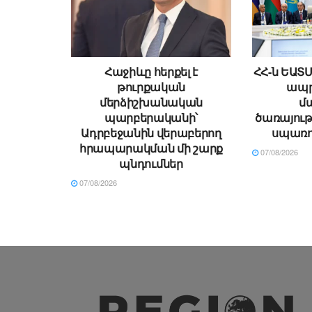
Հաջիևը հերքել է
ՀՀ-ն ԵԱՏ
թուրքական
ապր
մերձիշխանական
մ
պարբերականի՝
ծառայութ
Ադրբեջանին վերաբերող
սպառո
հրապարակման մի շարք
07/08/2026
պնդումներ
07/08/2026