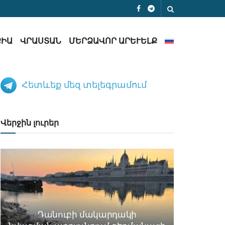
ՔԻԱ
ՎՐԱՍՏԱՆ
ՄԵՐՁԱՎՈՐ ԱՐԵՒԵԼՔ
Հետևեք մեզ տելեգրամում
Վերջին լուրեր
Դանուբի մակարդակի