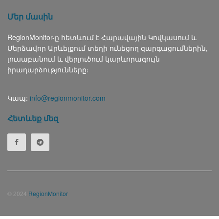
Մեր մասին
RegionMonitor-ը հետևում է Հարավային Կովկասում և
Մերձավոր Արևելքում տեղի ունեցող զարգացումներին,
լուսաբանում և վերլուծում կարևորագույն
իրադարձությունները։
Կապ:
info@regionmonitor.com
Հետևեք մեզ
© 2024
RegionMonitor