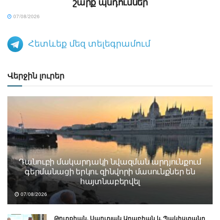
շարք պնդումներ
07/08/2026
Հետևեք մեզ տելեգրամում
Վերջին լուրեր
Դանուբի մակարդակի նվազման արդյունքում
գերմանացի երկու զինվորի մասունքներ են
հայտնաբերվել
07/08/2026
Թուրքիան, Սաուդյան Արաբիան և Պակիստանը