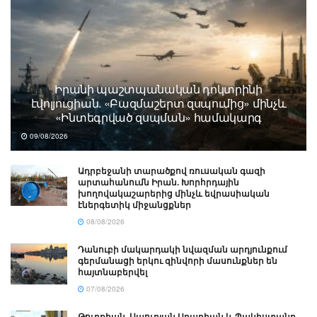
Իրանի պաշտպանական դոկտրինի
էվոլյուցիան. «Բազմաշերտ զսպումից» մինչև
«Ինտեգրված զսպման» համակարգ
09/08/2026
Ադրբեջանի տարածքով ռուսական գազի
արտահանումն Իրան. Խորհրդային
խողովակաշարերից մինչև եվրասիական
էներգետիկ միջանցքներ
08/08/2026
Դանուբի մակարդակի նվազման արդյունքում
գերմանացի երկու զինվորի մասունքներ են
հայտնաբերվել
07/08/2026
Թուրքիան, Սաուդյան Արաբիան և Պակիստանը