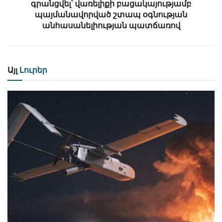
գրանցվել՝ վառելիքի բացակայությամբ
պայմանավորված շտապ օգնության
անհասանելիության պատճառով
Այլ
Լուրեր