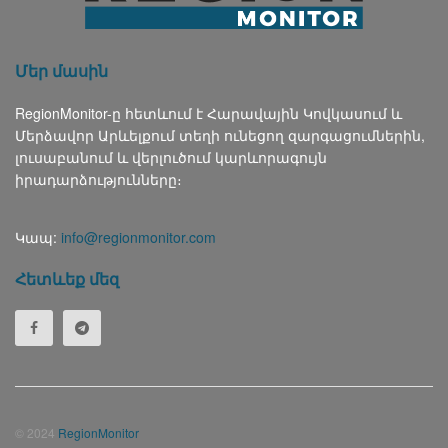
Մեր մասին
RegionMonitor-ը հետևում է Հարավային Կովկասում և
Մերձավոր Արևելքում տեղի ունեցող զարգացումներին,
լուսաբանում և վերլուծում կարևորագույն
իրադարձությունները։
Կապ:
info@regionmonitor.com
Հետևեք մեզ
© 2024
RegionMonitor