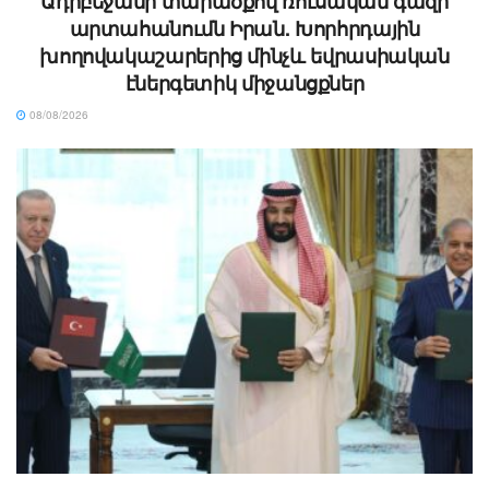
Ադրբեջանի տարածքով ռուսական գազի
արտահանումն Իրան. Խորհրդային
խողովակաշարերից մինչև եվրասիական
էներգետիկ միջանցքներ
08/08/2026