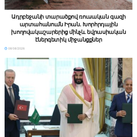
Ադրբեջանի տարածքով ռուսական գազի
արտահանումն Իրան. Խորհրդային
խողովակաշարերից մինչև եվրասիական
էներգետիկ միջանցքներ
08/08/2026