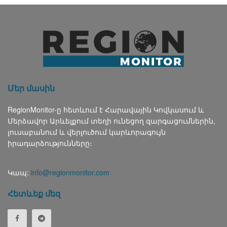
Մեր մասին
RegionMonitor-ը հետևում է Հարավային Կովկասում և
Մերձավոր Արևելքում տեղի ունեցող զարգացումներին,
լուսաբանում և վերլուծում կարևորագույն
իրադարձությունները։
Կապ:
info@regionmonitor.com
Հետևեք մեզ