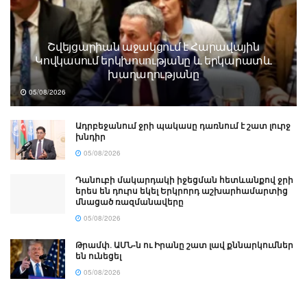
Շվեյցարիան աջակցում է Հարավային
Կովկասում երկխոսությանը և երկարատև
խաղաղությանը
05/08/2026
Ադրբեջանում ջրի պակասը դառնում է շատ լուրջ
խնդիր
05/08/2026
Դանուբի մակարդակի իջեցման հետևանքով ջրի
երես են դուրս եկել Երկրորդ աշխարհամարտից
մնացած ռազմանավերը
05/08/2026
Թրամփ․ ԱՄՆ-ն ու Իրանը շատ լավ քննարկումներ
են ունեցել
05/08/2026