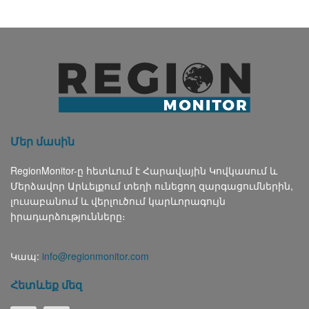
Մեր մասին
RegionMonitor-ը հետևում է Հարավային Կովկասում և
Մերձավոր Արևելքում տեղի ունեցող զարգացումներին,
լուսաբանում և վերլուծում կարևորագույն
իրադարձությունները։
Կապ:
info@regionmonitor.com
Հետևեք մեզ