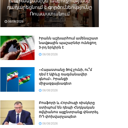
ապրանքանիշն ամբողջությամբ
դադարեցնում է գործունեությունը
Ռուսաստանում
06/08/2026
Իրանն աշխարհում ամենաշատ
նավթային պաշարներ ունեցող
3-րդ երկիրն է
06/08/2026
«Հայաստանը ծով չունի, ու՞մ
դեմ է Ալիևը ռազմանավեր
գնում». Իրանցի
միջազգայնագետ
06/08/2026
Բոսֆորի և Հորմուզի ռիսկերը
ստիպում են դեպի Հնդկական
օվկիանոս այլընտրանք փնտրել.
ՌԴ փոխվարչապետ
06/08/2026