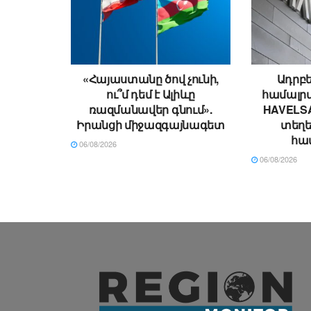
«Հայաստանը ծով չունի,
Ադրբե
ու՞մ դեմ է Ալիևը
համալրվ
ռազմանավեր գնում».
HAVELSA
Իրանցի միջազգայնագետ
տեղ
հա
06/08/2026
06/08/2026