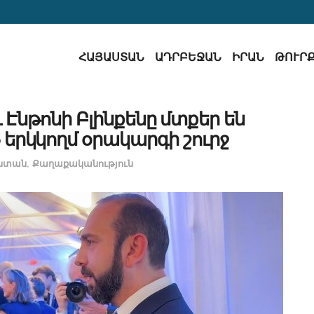
ՀԱՅԱՍՏԱՆ
ԱԴՐԲԵՋԱՆ
ԻՐԱՆ
ԹՈՒՐ
Էնթոնի Բլինքենը մտքեր են
երկկողմ օրակարգի շուրջ
ստան
,
Քաղաքականություն