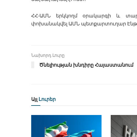
ՀՀ-ԱՄՆ երկկողմ օրակարգի և տար
փոխանակվել ԱՄՆ պետքարտուղար Էնթոն
Նախորդ Լուրը
Ծնելիության խնդիրը Հայաստանում
Այլ
Լուրեր