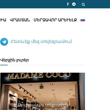
ՔԻԱ
ՎՐԱՍՏԱՆ
ՄԵՐՁԱՎՈՐ ԱՐԵՒԵԼՔ
Հետևեք մեզ տելեգրամում
Վերջին լուրեր
Թուրքական տեքստիլի