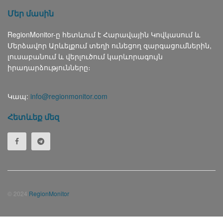
Մեր մասին
RegionMonitor-ը հետևում է Հարավային Կովկասում և
Մերձավոր Արևելքում տեղի ունեցող զարգացումներին,
լուսաբանում և վերլուծում կարևորագույն
իրադարձությունները։
Կապ:
info@regionmonitor.com
Հետևեք մեզ
© 2024
RegionMonitor