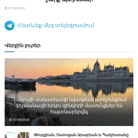
07/08/2026
Հետևեք մեզ տելեգրամում
Վերջին լուրեր
Դանուբի մակարդակի նվազման արդյունքում
գերմանացի երկու զինվորի մասունքներ են
հայտնաբերվել
07/08/2026
Թուրքիան, Սաուդյան Արաբիան և Պակիստանը