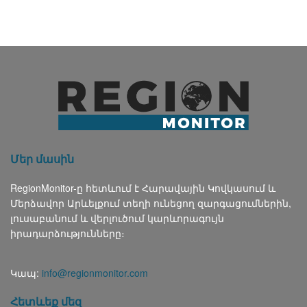
Մեր մասին
RegionMonitor-ը հետևում է Հարավային Կովկասում և
Մերձավոր Արևելքում տեղի ունեցող զարգացումներին,
լուսաբանում և վերլուծում կարևորագույն
իրադարձությունները։
Կապ:
info@regionmonitor.com
Հետևեք մեզ