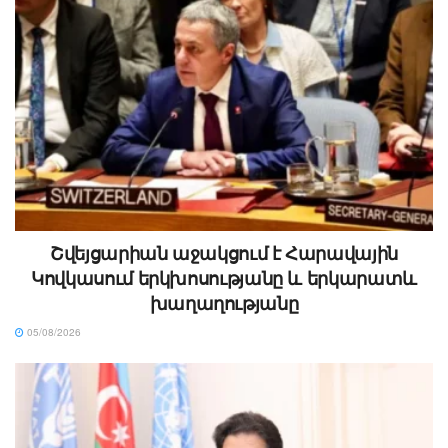
Շվեյցարիան աջակցում է Հարավային
Կովկասում երկխոսությանը և երկարատև
խաղաղությանը
05/08/2026