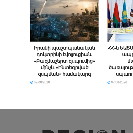
Իրանի պաշտպանական
ՀՀ-ն ԵԱՏ
դոկտրինի էվոլյուցիան.
ապր
«Բազմաշերտ զսպումից»
մ
մինչև «Ինտեգրված
ծառայութ
զսպման» համակարգ
սպառո
09/08/2026
07/08/2026