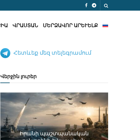
ՔԻԱ
ՎՐԱՍՏԱՆ
ՄԵՐՁԱՎՈՐ ԱՐԵՒԵԼՔ
Հետևեք մեզ տելեգրամում
Վերջին լուրեր
Իրանի պաշտպանական