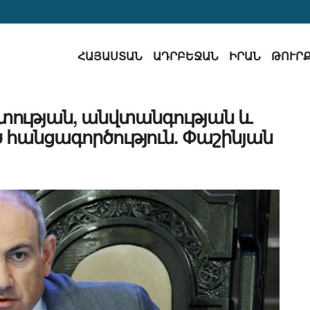
ՀԱՅԱՍՏԱՆ
ԱԴՐԲԵՋԱՆ
ԻՐԱՆ
ԹՈՒՐ
տության, անվտանգության և
ծ հանցագործություն. Փաշինյան