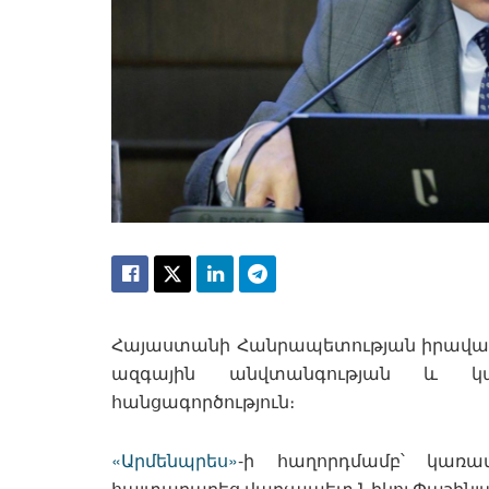
Հայաստանի Հանրապետության իրավա
ազգային անվտանգության և կա
հանցագործություն։
«Արմենպրես»
-ի հաղորդմամբ՝ կառ
հայտարարեց վարչապետ Նիկոլ Փաշինյ