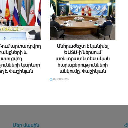
Մ-ում արտադրվող
Անհրաժեշտ է կանխել
անքների և
ԵԱՏՄ-ի ներսում
ատուցվող
առևտրատնտեսական
յունների կարևոր
հարաբերությունների
ղ է. Փաշինյան
անկումը. Փաշինյան
07/08/2026
Մեր մասին
Հ