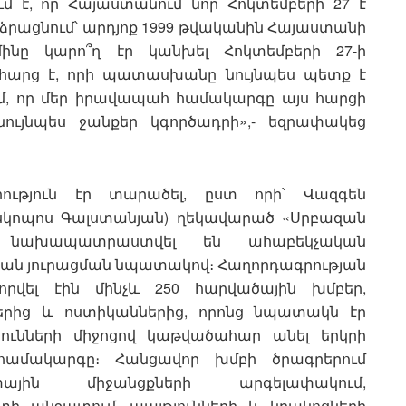
 է, որ Հայաստանում նոր Հոկտեմբերի 27 է
բարձրացնում՝ արդյոք 1999 թվականին Հայաստանի
նը կարո՞ղ էր կանխել Հոկտեմբերի 27-ի
ի հարց է, որի պատասխանը նույնպես պետք է
նեմ, որ մեր իրավապահ համակարգը այս հարցի
ույնպես ջանքեր կգործադրի»,- եզրափակեց
ություն էր տարածել, ըստ որի՝ Վազգեն
սկոպոս Գալստանյան) ղեկավարած «Սրբազան
մ նախապատրաստվել են ահաբեկչական
ւթյան յուրացման նպատակով։ Հաղորդագրության
որվել էին մինչև 250 հարվածային խմբեր,
երից և ոստիկաններից, որոնց նպատակն էր
յունների միջոցով կաթվածահար անել երկրի
ամակարգը։ Հանցավոր խմբի ծրագրերում
ային միջանցքների արգելափակում,
ի անջատում, պայթյունների և կրակոցների