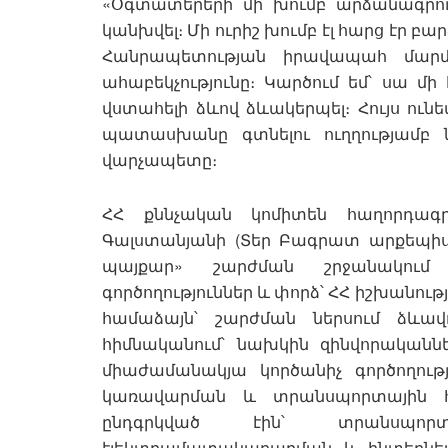
«Օգտատերերի մի խումբ արձանագրում
կանխվել։ Մի ուրիշ խումբ էլ հարց էր 
Հանրապետության իրավապահ մարմի
ահաբեկչությունը։ Կարծում եմ՝ սա մ
վստահելի ձևով ձևակերպել։ Հույս ու
պատասխանը գտնելու ուղղությամբ ն
վարչապետը։
ՀՀ քննչական կոմիտեն հաղորդագր
Գալստանյանի (Տեր Բագրատ արքեպի
պայքար» շարժման շրջանակու
գործողություններ և փորձ՝ ՀՀ իշխանո
համաձայն՝ շարժման ներսում ձևավ
հիմնականում՝ նախկին զինվորականն
միաժամանակյա կործանիչ գործողութ
կառավարման և տրանսպորտային հ
ընդգրկված էին՝ տրանսպորտ
էլեկտրամատակարարման և ինտերնետ