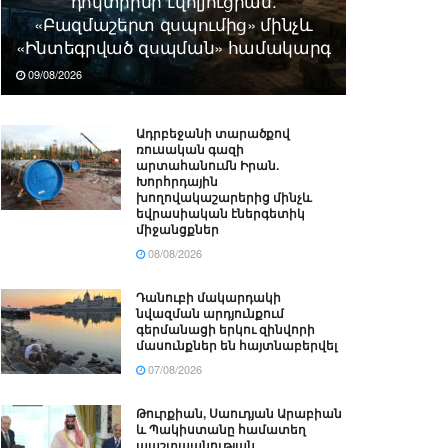
դոկտրինի էվոլյուցիան.
«Բազմաշերտ զսպումից» մինչև
«Ինտեգրված զսպման» համակարգ
09/08/2026
Ադրբեջանի տարածքով
ռուսական գազի
արտահանումն Իրան.
Խորհրդային
խողովակաշարերից մինչև
եվրասիական էներգետիկ
միջանցքներ
08/08/2026
Դանուբի մակարդակի
նվազման արդյունքում
գերմանացի երկու զինվորի
մասունքներ են հայտնաբերվել
07/08/2026
Թուրքիան, Սաուդյան Արաբիան
և Պակիստանը համատեղ
պաշտպանության